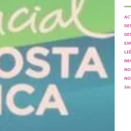
AC
DE
DE
EX
LE
NE
NO
NO
Sin