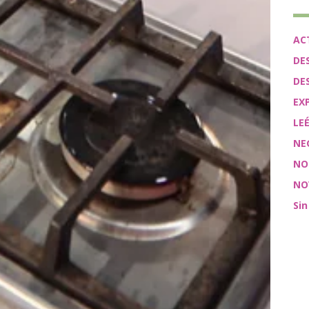
AC
DE
DE
EX
LE
NE
NO
NO
Sin