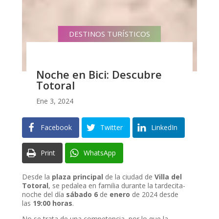
DESTINOS TURÍSTICOS
Noche en Bici: Descubre
Totoral
Ene 3, 2024
Facebook
Twitter
LinkedIn
Print
WhatsApp
Desde la
plaza principal
de la ciudad de
Villa del
Totoral
, se pedalea en familia durante la tardecita-
noche del día
sábado 6
de
enero
de 2024 desde
las
19:00 horas
.
No se trata de una competencia, por lo que la