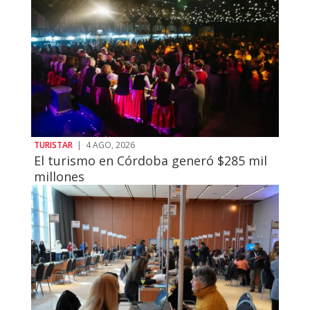
TURISTAR
|
4 AGO, 2026
El turismo en Córdoba generó $285 mil
millones