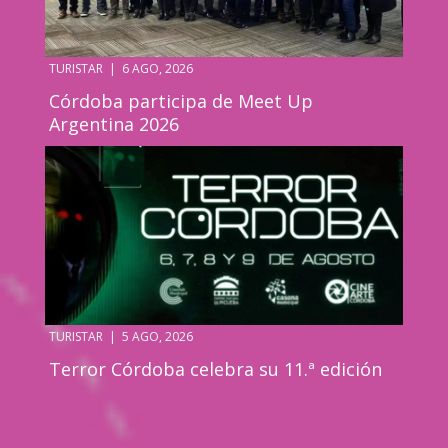
TURISTAR
|
6 AGO, 2026
Córdoba participa de Meet Up
Argentina 2026
TURISTAR
|
5 AGO, 2026
Terror Córdoba celebra su 11.ª edición