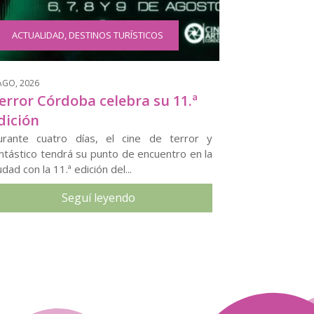
ACTUALIDAD
,
DESTINOS TURÍSTICOS
AGO, 2026
error Córdoba celebra su 11.ª
dición
urante cuatro días, el cine de terror y
ntástico tendrá su punto de encuentro en la
udad con la 11.ª edición del...
Seguí leyendo