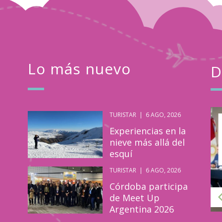
Lo más nuevo
D
TURISTAR
|
6 AGO, 2026
Turistar
Dic
Experiencias en la
23
nieve más allá del
esquí
2023
TURISTAR
|
6 AGO, 2026
Córdoba participa
de Meet Up
Argentina 2026