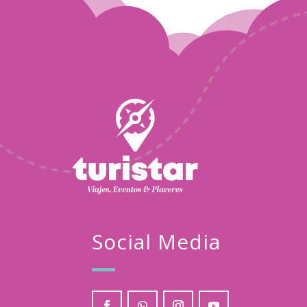
Joaquin Salomon
May
06
2023
Social Media