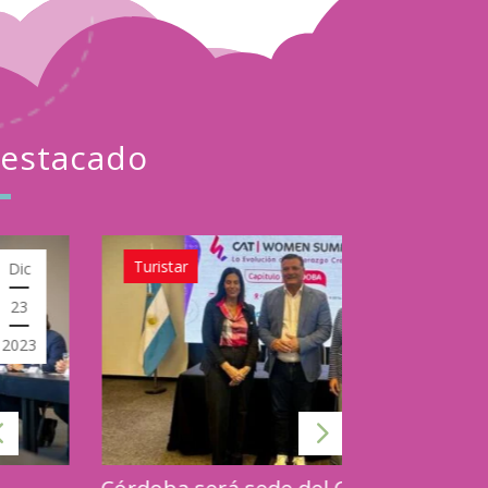
estacado
Turistar
Turistar
Mar
20
2026