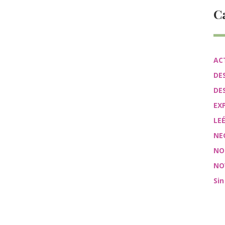
C
AC
DE
DE
EX
LE
NE
NO
NO
Sin