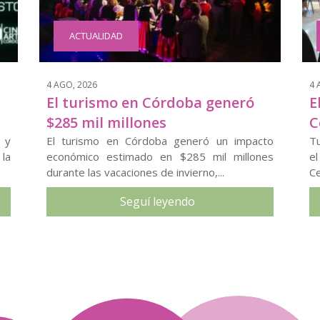
ACTUALIDAD
4 AGO, 2026
4 
El turismo en Córdoba generó
E
$285 mil millones
C
 y
El turismo en Córdoba generó un impacto
Tu
 la
económico estimado en $285 mil millones
e
durante las vacaciones de invierno,...
Ce
Seguí leyendo