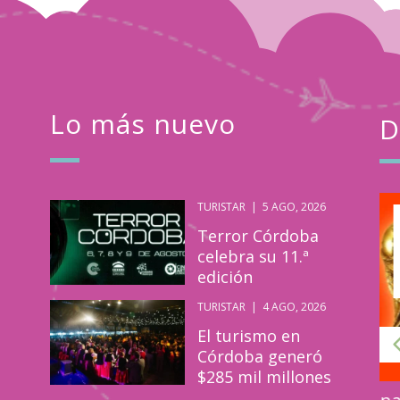
Lo más nuevo
D
TURISTAR
|
5 AGO, 2026
Turistar
May
Terror Córdoba
19
celebra su 11.ª
edición
2026
TURISTAR
|
4 AGO, 2026
El turismo en
Córdoba generó
$285 mil millones