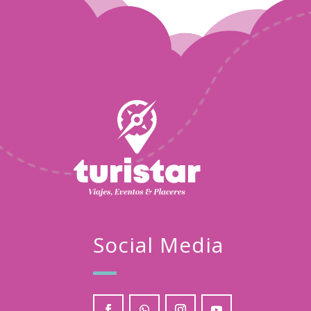
Joaquin Salomon
Sep
29
2023
Social Media