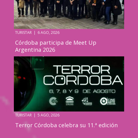
TURISTAR
|
6 AGO, 2026
Córdoba participa de Meet Up
Argentina 2026
TURISTAR
|
5 AGO, 2026
Terror Córdoba celebra su 11.ª edición