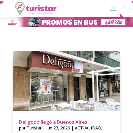
Deligood llegó a Buenos Aires
por
Turistar
|
Jun 23, 2026
|
ACTUALIDAD
,