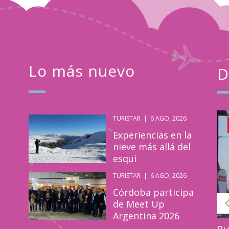
Lo más nuevo
D
TURISTAR
|
6 AGO, 2026
Turistar
Abr
Experiencias en la
08
nieve más allá del
esquí
2026
TURISTAR
|
6 AGO, 2026
Córdoba participa
de Meet Up
Argentina 2026