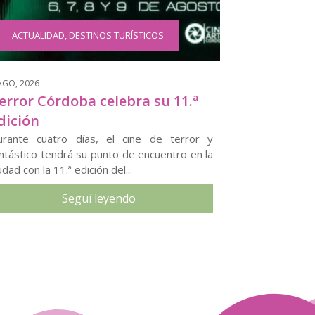
ACTUALIDAD
,
DESTINOS TURÍSTICOS
AGO, 2026
error Córdoba celebra su 11.ª
dición
urante cuatro días, el cine de terror y
ntástico tendrá su punto de encuentro en la
udad con la 11.ª edición del...
Seguí leyendo