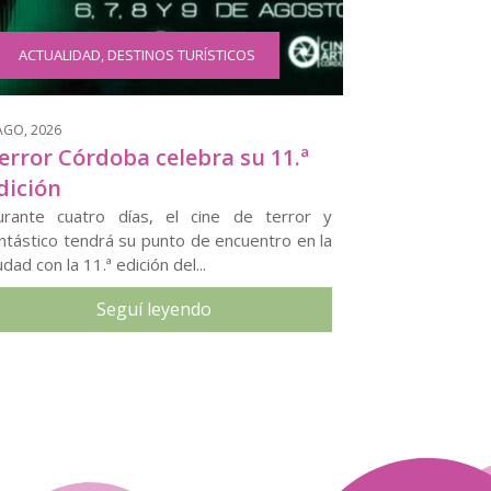
ACTUALIDAD
,
DESTINOS TURÍSTICOS
AGO, 2026
error Córdoba celebra su 11.ª
dición
urante cuatro días, el cine de terror y
ntástico tendrá su punto de encuentro en la
udad con la 11.ª edición del...
Seguí leyendo