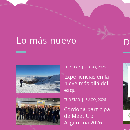
Lo más nuevo
D
TURISTAR
|
6 AGO, 2026
Turistar
May
Experiencias en la
06
nieve más allá del
esquí
2023
TURISTAR
|
6 AGO, 2026
Córdoba participa
de Meet Up
Argentina 2026