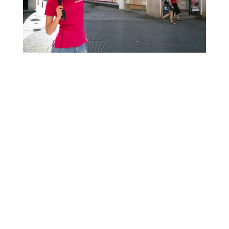
TURISTAR
|
30 JUL, 2026
Civitatis y la AHT fortalecen al sector
hotelero