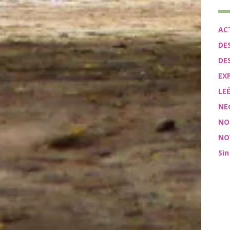
AC
DE
DE
EX
LE
NE
NO
NO
Sin