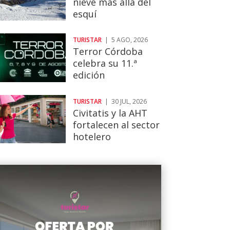
nieve más allá del
esquí
TURISTAR
|
5 AGO, 2026
Terror Córdoba
celebra su 11.ª
edición
TURISTAR
|
30 JUL, 2026
Civitatis y la AHT
fortalecen al sector
hotelero