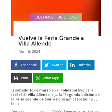
DESTINOS TURÍSTICOS
Vuelve la Feria Grande a
Villa Allende
Mar 16, 2024
Facebook
Twitter
LinkedIn
Print
WhatsApp
El
sábado 16
de
marzo
en el
Polideportivo
de la
ciudad de
Villa Allende
llega la
“Segunda edición
de
la Feria Grande de Sierras Chicas”
desde las 19:00
horas.
Después de que más de 7.000mil personas asistieron y