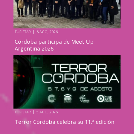
TURISTAR
|
6 AGO, 2026
Córdoba participa de Meet Up
Argentina 2026
TURISTAR
|
5 AGO, 2026
Terror Córdoba celebra su 11.ª edición