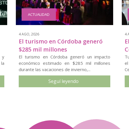
ACTUALIDAD
4 AGO, 2026
4 
El turismo en Córdoba generó
E
$285 mil millones
C
 y
El turismo en Córdoba generó un impacto
Tu
 la
económico estimado en $285 mil millones
e
durante las vacaciones de invierno,...
Ce
Seguí leyendo