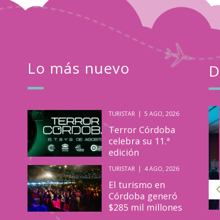
Lo más nuevo
D
TURISTAR
|
5 AGO, 2026
Turistar
Jul
Terror Córdoba
30
celebra su 11.ª
edición
2024
TURISTAR
|
4 AGO, 2026
El turismo en
Córdoba generó
$285 mil millones