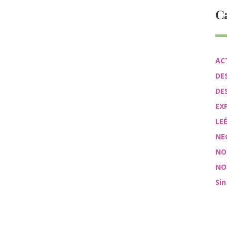
C
AC
DE
DE
EX
LE
NE
NO
NO
Sin