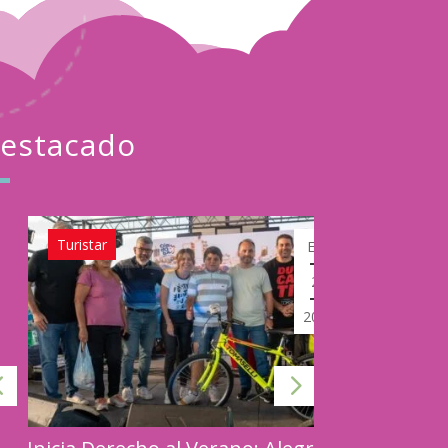
estacado
Turistar
Turistar
Ene
24
2024