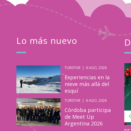
Lo más nuevo
D
TURISTAR
|
6 AGO, 2026
Turistar
Jun
Experiencias en la
30
nieve más allá del
esquí
2026
TURISTAR
|
6 AGO, 2026
Córdoba participa
de Meet Up
Argentina 2026