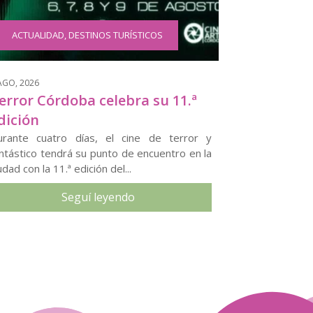
ACTUALIDAD
,
DESTINOS TURÍSTICOS
AGO, 2026
error Córdoba celebra su 11.ª
dición
urante cuatro días, el cine de terror y
ntástico tendrá su punto de encuentro en la
udad con la 11.ª edición del...
Seguí leyendo