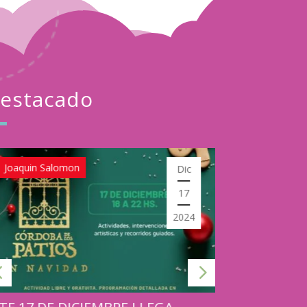
estacado
Joaquin Salomon
Turistar
Dic
17
2024