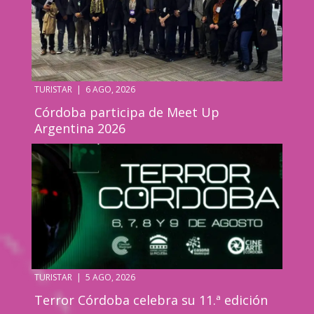
TURISTAR
|
6 AGO, 2026
Córdoba participa de Meet Up
Argentina 2026
TURISTAR
|
5 AGO, 2026
Terror Córdoba celebra su 11.ª edición