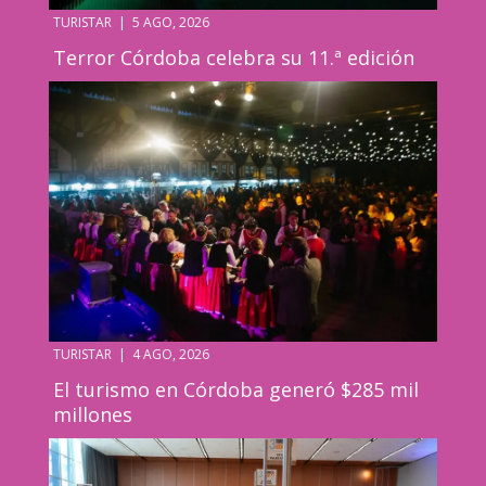
TURISTAR
|
5 AGO, 2026
Terror Córdoba celebra su 11.ª edición
TURISTAR
|
4 AGO, 2026
El turismo en Córdoba generó $285 mil
millones