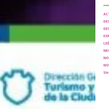
AC
DE
DE
EX
LE
NE
NO
NO
Sin