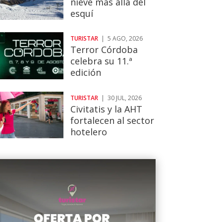
nieve más allá del
esquí
TURISTAR
|
5 AGO, 2026
Terror Córdoba
celebra su 11.ª
edición
TURISTAR
|
30 JUL, 2026
Civitatis y la AHT
fortalecen al sector
hotelero