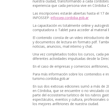
nuestra ciudad, transformando a cada cordobés y
experiencia que cada persona vive en Córdoba Ca
Las inscripciones estarán abiertas hasta el 17 de
INFOSSEP:
infossep.cordoba.gob.ar
La capacitación es totalmente online y autogest
computadora o Tablet para acceder al material 
El contenido consta de un video introductorio d
y documentos de lectura en formato pdf. Tambié
noticias, anuncios, mail interno y chat.
Una vez completados todos los cursos, cada pers
diferentes actividades impulsadas desde la Dir
En el caso de empresas y comercios anfitriones,
Para más información sobre los contenidos e inst
turismo.cordoba.gob.ar
En sus dos exitosas ediciones sumó a más de 200
en Córdoba, que se encuentre o no vinculado con
parte del ecosistema turístico de los rubros ga
espectáculos, eventos y cultura, profesionales 
los mejores anfitriones de nuestra ciudad.