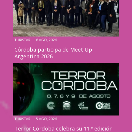
TURISTAR
|
6 AGO, 2026
Córdoba participa de Meet Up
Argentina 2026
TURISTAR
|
5 AGO, 2026
Terror Córdoba celebra su 11.ª edición