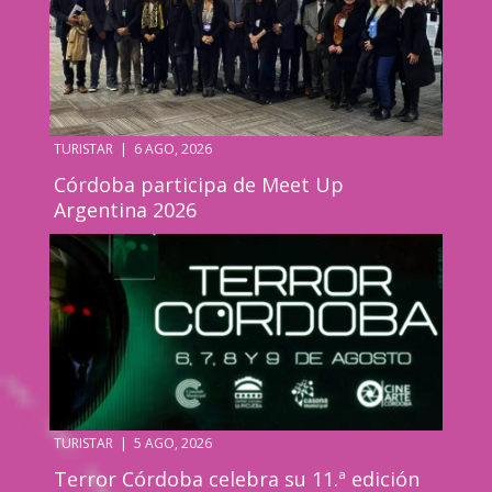
TURISTAR
|
6 AGO, 2026
Córdoba participa de Meet Up
Argentina 2026
TURISTAR
|
5 AGO, 2026
Terror Córdoba celebra su 11.ª edición